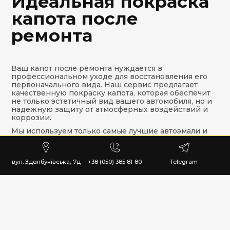
Идеальная покраска
капота после
ремонта
Ваш капот после ремонта нуждается в
профессиональном уходе для восстановления его
первоначального вида. Наш сервис предлагает
качественную покраску капота, которая обеспечит
не только эстетичный вид вашего автомобиля, но и
надежную защиту от атмосферных воздействий и
коррозии.
Мы используем только самые лучшие автоэмали и
лаки, гарантирующие долговечность и устойчивость
к износу. Наши специалисты тщательно подготовят
поверхность капота перед нанесением краски, что
вул. Здолбунівська, 7д
+38 (050) 385 81-80
Telegram
позволяет добиться безупречного покрытия без
дефектов.
Процесс покраски занимает всего 1-2 дня, и вы
снова получите автомобиль, который выглядит как
новый. Благодаря нашему профессиональному
подходу, вы можете быть уверены в качестве и
надежности результата. Мы предоставляем
гарантию на все наши работы, что подтверждает